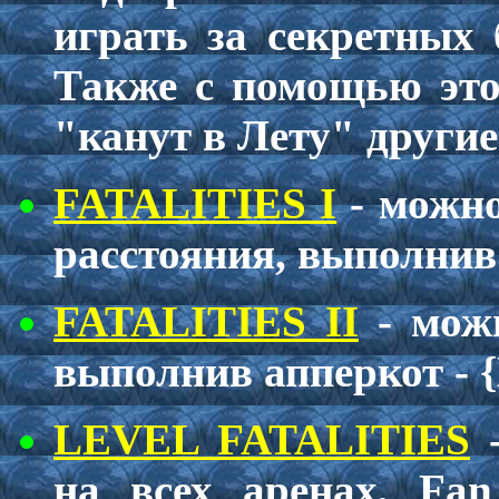
играть за секретных 
Также с помощью это
"канут в Лету" другие
FATALITIES I
- можно
расстояния, выполнив 
FATALITIES II
- можн
выполнив апперкот - {
LEVEL FATALITIES
-
на всех аренах, Fan