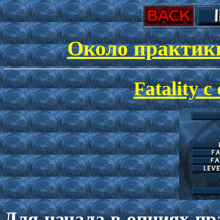
Около практики
Fatality с
Для начала в опциях пра