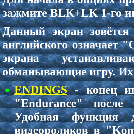
зажмите BLK+LK 1-го иг
Данный экран зовётся 
английского означает "
экрана устанавлив
обманывающие игру. Их
ENDINGS
- конец и
"Endurance" после
Удобная функция 
видеороликов в "Kom