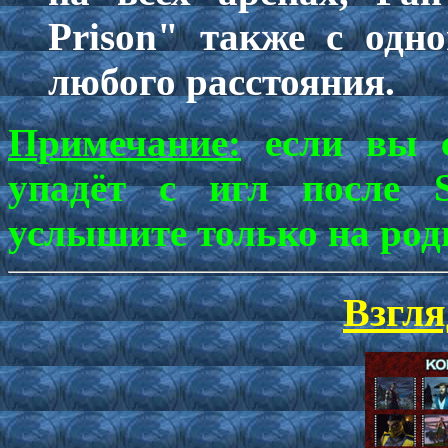
Prison" также с одно
любого расстояния.
Примечание:
если вы с
упадёт с игл после S
услышите только на родн
Взгля